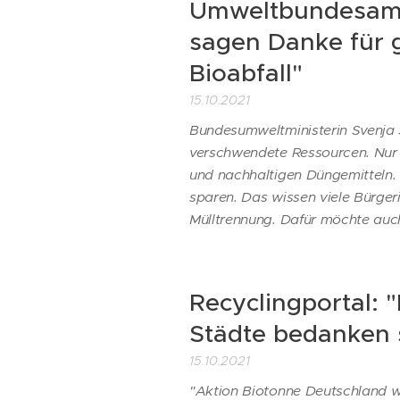
Umweltbundesamt
sagen Danke für 
Bioabfall"
15.10.2021
Bundesumweltministerin Svenja S
verschwendete Ressourcen. Nur
und nachhaltigen Düngemitteln. Da
sparen. Das wissen viele Bürger
Mülltrennung. Dafür möchte auch
Recyclingportal: 
Städte bedanken 
15.10.2021
"Aktion Biotonne Deutschland 