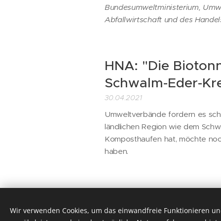
Bundesumweltministerium, Umw
Abfallwirtschaft und des Handel
HNA: "Die Bioton
Schwalm-Eder-Krei
30.04.2021
Umweltverbände fordern es schon
ländlichen Region wie dem Schw
Komposthaufen hat, möchte noch
haben.
Deutsche Umwelth
Wir verwenden Cookies, um das einwandfreie Funktionieren und
Bioabfall: "Deuts