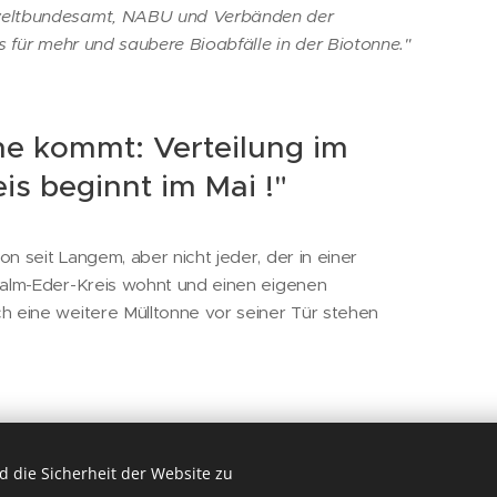
eltbundesamt, NABU und Verbänden der
s für mehr und saubere Bioabfälle in der Biotonne."
ne kommt: Verteilung im
s beginnt im Mai !"
 seit Langem, aber nicht jeder, der in einer
alm-Eder-Kreis wohnt und einen eigenen
 eine weitere Mülltonne vor seiner Tür stehen
ilfe e.V.: Sammlung von
 die Sicherheit der Website zu
che Umwelthilfe fordert