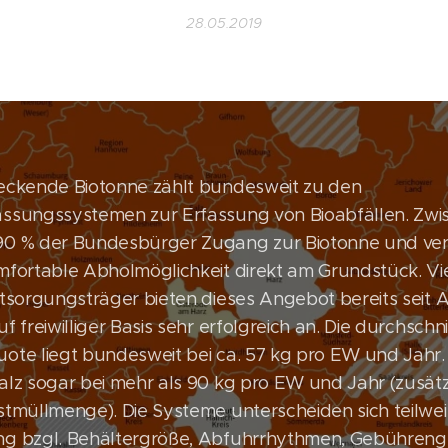
28.05.2019
eckende Biotonne zählt bundesweit zu den
ssungssystemen zur Erfassung von Bioabfällen. Zwis
90 % der Bundesbürger Zugang zur Biotonne und ver
mfortable Abholmöglichkeit direkt am Grundstück. Vie
ntsorgungsträger bieten dieses Angebot bereits seit 
f freiwilliger Basis sehr erfolgreich an. Die durchschni
ote liegt bundesweit bei ca. 57 kg pro EW und Jahr. 
alz sogar bei mehr als 90 kg pro EW und Jahr (zusätz
stmüllmenge). Die Systeme unterscheiden sich teilwei
ng bzgl. Behältergröße, Abfuhrrhythmen, Gebühreng