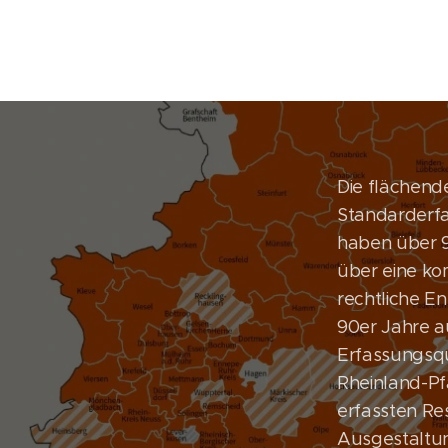
Die flächend
Standarderfa
haben über 
über eine ko
rechtliche E
90er Jahre au
Erfassungsqu
Rheinland-Pf
erfassten Re
Ausgestaltu