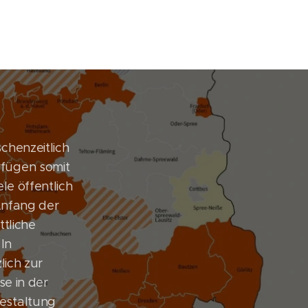
chenzeitlich
fügen somit
le öffentlich
Anfang der
ttliche
In
lich zur
se in der
estaltung