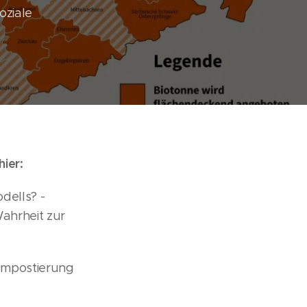
oziale
ier:
dells? -
Wahrheit zur
kompostierung