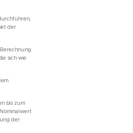
durchführen,
nkt der
e Berechnung
e sich wie
 dem
ten bis zum
r Nominalwert
gung der