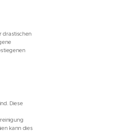
 drastischen
egene
estiegenen
nd. Diese
reinigung
ien kann dies