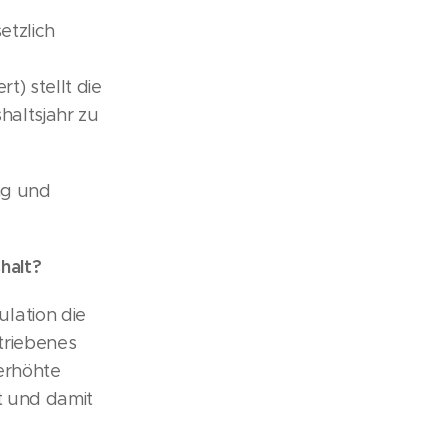
etzlich
t) stellt die
haltsjahr zu
ung und
halt?
lation die
triebenes
erhöhte
t und damit
.