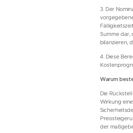
3. Der Nomina
vorgegebene
Fälligkeitsze
Summe dar, d
bilanzieren, d
4. Diese Bere
Kostenprogno
Warum besteh
Die Rückstel
Wirkung eine
Sicherheitsd
Preissteiger
der maßgebe