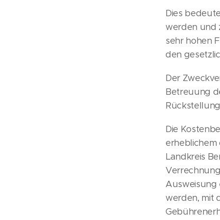
Dies bedeute
werden und z
sehr hohen F
den gesetzli
Der Zweckve
Betreuung de
Rückstellun
Die Kostenbe
erheblichem d
Landkreis Ber
Verrechnung 
Ausweisung e
werden, mit 
Gebührenerhö