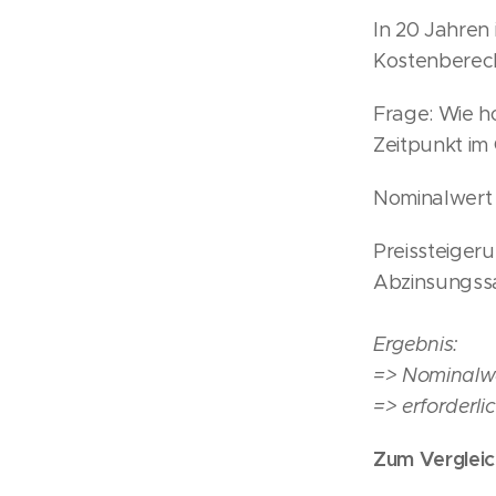
In 20 Jahren
Kostenberech
Frage: Wie h
Zeitpunkt i
Nominalwert 
Preissteiger
Abzinsungssa
Ergebnis:
=> Nominalwer
=> erforderli
Zum Vergleic