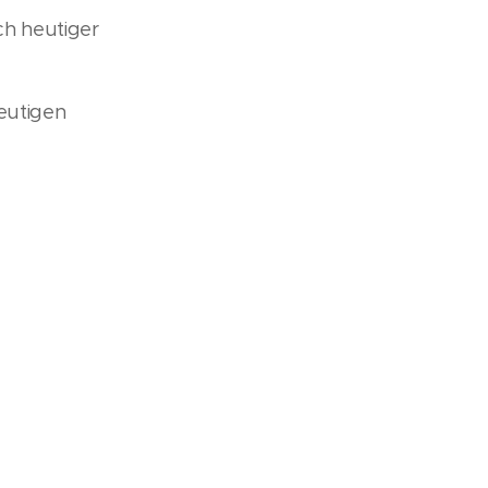
ch heutiger
eutigen