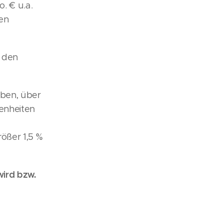
. € u.a.
en
 den
uben, über
benheiten
rößer 1,5 %
wird bzw.