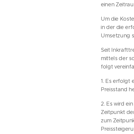
einen Zeitra
Um die Koste
in der die e
Umsetzung so
Seit Inkraft
mittels der 
folgt verein
1. Es erfolg
Preisstand h
2. Es wird ei
Zeitpunkt de
zum Zeitpunkt
Preissteigeru