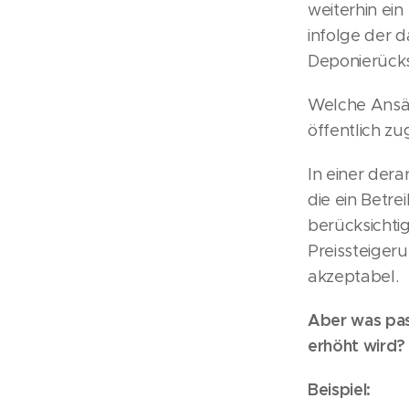
weiterhin ein
infolge der 
Deponierücks
Welche Ansät
öffentlich z
In einer dera
die ein Betr
berücksichtig
Preissteigeru
akzeptabel.
Aber was pas
erhöht wird?
Beispiel: