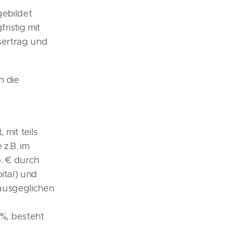
gebildet
ristig mit
sertrag und
 die
mit teils
z.B. im
o. € durch
ital) und
ausgeglichen
%, besteht