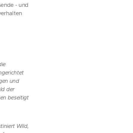
sende - und
verhalten
die
ngerichtet
ngen und
ld der
en beseitigt
iniert Wild,