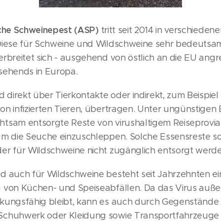
sche Schweinepest (ASP)
tritt seit 2014 in verschiede
Diese für Schweine und Wildschweine sehr bedeutsa
erbreitet sich - ausgehend von östlich an die EU an
sehends in Europa.
d direkt über Tierkontakte oder indirekt, zum Beispiel
on infizierten Tieren, übertragen. Unter ungünstige
tsam entsorgte Reste von virushaltigem Reiseprovia
um die Seuche einzuschleppen. Solche Essensreste so
er für Wildschweine nicht zugänglich entsorgt werde
d auch für Wildschweine besteht seit Jahrzehnten ei
 von Küchen- und Speiseabfällen. Da das Virus auße
kungsfähig bleibt, kann es auch durch Gegenstände
Schuhwerk oder Kleidung sowie Transportfahrzeuge