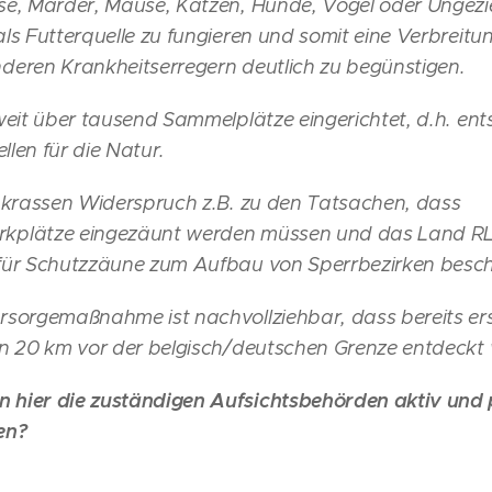
se, Marder, Mäuse, Katzen, Hunde, Vögel oder Ungezi
ls Futterquelle zu fungieren und somit eine Verbreit
deren Krankheitserregern deutlich zu begünstigen.
 weit über tausend Sammelplätze eingerichtet, d.h. en
ellen für die Natur.
m krassen Widerspruch z.B. zu den Tatsachen, dass
kplätze eingezäunt werden müssen und das Land RLP
für Schutzzäune zum Aufbau von Sperrbezirken besc
rsorgemaßnahme ist nachvollziehbar, dass bereits ers
en 20 km vor der belgisch/deutschen Grenze entdeckt
hier die zuständigen Aufsichtsbehörden aktiv und 
en?