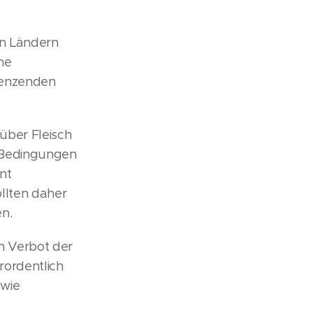
nen Ländern
me
grenzenden
 über Fleisch
n Bedingungen
nt
llten daher
n.
n Verbot der
rordentlich
 wie