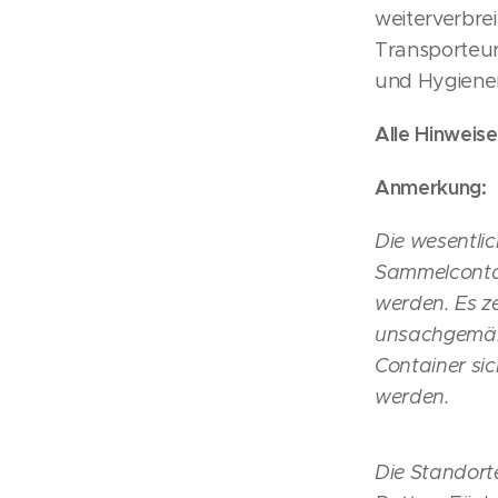
weiterverbre
Transporteur
und Hygiene
Alle Hinweis
Anmerkung:
Die wesentlic
Sammelcontain
werden. Es z
unsachgemäße
Container si
werden.
Die Standorte