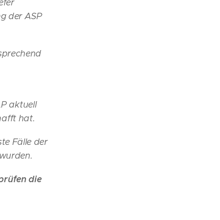
efer
ung der ASP
tsprechend
 aktuell
hafft hat.
te Fälle der
 wurden.
prüfen die