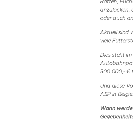
Ratten, Füch
anzulocken, a
oder auch an
Aktuell sind
viele Futterst
Dies steht i
Autobahnpar
500.000,- € 
Und diese Vo
ASP in Belgi
Wann werden 
Gegebenheit