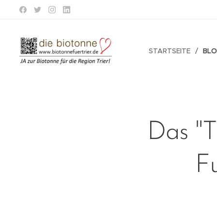
STARTSEITE
BL
Das "Tr
Fu